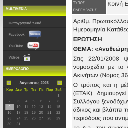
Κοινή 
ΤΥΠΟΣ
MULTIMEDIA
ΠΑΡΕΜΒΑΣΗΣ
Αριθμ. Πρωτοκόλλ
Φωτογραφικό Υλικό
Ημερομηνία Κατάθ
Facebook
ΕΡΩΤΗΣΗ
You Tube
ΘΕΜΑ: «Αναθεώρησ
Στις 22/01/2008
Videos
νομοσχέδιο με το 
ΗΜΕΡΟΛΟΓΙΟ
Ακινήτων (Νόμος 36
Αύγουστος 2026
Ο τρόπος και η μέ
Κυρ
Δευ
Τρ
Τετ
Πε
Παρ
Σαβ
(ΕΤΑΚ) δημιουργε
1
Συλλόγου ξενοδόχων 
2
3
4
5
6
7
8
9
10
11
12
13
14
15
άδικος και βλάπτει 
16
17
18
19
20
21
22
περιόδους που αντι
23
24
25
26
27
28
29
30
31
Το Δ.Σ. του συγκε