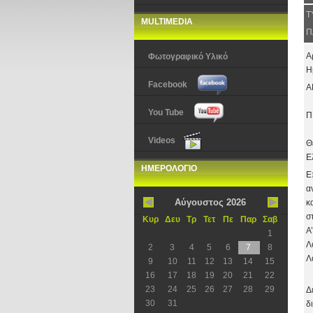
Τ
MULTIMEDIA
Π
Α
Φωτογραφικό Υλικό
Η
Facebook
Α
You Tube
Π
Videos
Θ
Ε
ΗΜΕΡΟΛΟΓΙΟ
Ε
α
Αύγουστος 2026
κ
σ
Κυρ
Δευ
Τρ
Τετ
Πε
Παρ
Σαβ
Α
1
Λ
2
3
4
5
6
7
8
Λ
9
10
11
12
13
14
15
16
17
18
19
20
21
22
23
24
25
26
27
28
29
Δ
30
31
δ