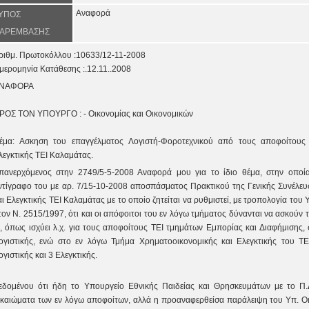
Αναφορά
ΥΠΟΣ
ΑΡΕΜΒΑΣΗΣ
ριθμ. Πρωτοκόλλου :10633/12-11-2008
μερομηνία Κατάθεσης :.12.11..2008
ΝΑΦΟΡΑ
ΡΟΣ ΤOΝ ΥΠΟΥΡΓΟ : - Οικονομίας και Οικονομικών
έμα: Ασκηση του επαγγέλματος Λογιστή-Φοροτεχνικού από τους αποφοίτους 
λεγκτικής ΤΕΙ Καλαμάτας.
πανερχόμενος στην 2749/5-5-2008 Αναφορά μου για το ίδιο θέμα, στην οποί
ντίγραφο του με αρ. 7/15-10-2008 αποσπάσματος Πρακτικού της Γενικής Συνέλε
αι Ελεγκτικής ΤΕΙ Καλαμάτας με το οποίο ζητείται να ρυθμιστεί, με τροπολογία το
τον Ν. 2515/1997, ότι και οι απόφοιτοι του εν λόγω τμήματος δύνανται να ασκούν
’, όπως ισχύει λ.χ. για τους αποφοίτους ΤΕΙ τμημάτων Εμπορίας και Διαφήμισης,
ογιστικής, ενώ στο εν λόγω Τμήμα Χρηματοοικονομικής και Ελεγκτικής του Τ
ογιστικής και 3 Ελεγκτικής.
εδομένου ότι ήδη το Υπουργείο Εθνικής Παιδείας και Θρησκευμάτων με το Π.
ικαιώματα των εν λόγω αποφοίτων, αλλά η προαναφερθείσα παράλειψη του Υπ. Οι.