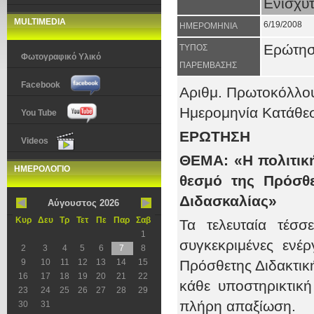
Ενισχυτ
MULTIMEDIA
6/19/2008
ΗΜΕΡΟΜΗΝΙΑ
Ερώτη
ΤΥΠΟΣ
Φωτογραφικό Υλικό
ΠΑΡΕΜΒΑΣΗΣ
Facebook
Αριθμ. Πρωτοκόλλ
Ημερομηνία Κατάθ
You Tube
ΕΡΩΤΗΣΗ
Videos
ΘΕΜΑ: «Η πολιτική
ΗΜΕΡΟΛΟΓΙΟ
θεσμό της Πρόσθε
Διδασκαλίας»
Αύγουστος 2026
Κυρ
Δευ
Τρ
Τετ
Πε
Παρ
Σαβ
Τα τελευταία τέσ
1
συγκεκριμένες ενέρ
2
3
4
5
6
7
8
9
10
11
12
13
14
15
Πρόσθετης Διδακτική
16
17
18
19
20
21
22
κάθε υποστηρικτικ
23
24
25
26
27
28
29
πλήρη απαξίωση.
30
31