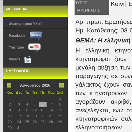
Κοινή 
ΤΥΠΟΣ
MULTIMEDIA
ΠΑΡΕΜΒΑΣΗΣ
Αρ. πρωτ
. Ερωτήσεω
Φωτογραφικό Υλικό
Ημ. Κατάθεσης: 08-
Facebook
ΘΕΜΑ: Η ελληνική 
You Tube
Η ελληνική κτηνο
κτηνοτρόφοι ζουν 
Videos
μεγάλη αύξηση των 
ΗΜΕΡΟΛΟΓΙΟ
παραγωγής σε συνδ
γάλακτος έχουν σα
Αύγουστος 2026
των κτηνοτρόφων. 
Κυρ
Δευ
Τρ
Τετ
Πε
Παρ
Σαβ
1
αγοράζουν ακριβά
2
3
4
5
6
7
8
ανεξέλεγκτα, ενώ 
9
10
11
12
13
14
15
16
17
18
19
20
21
22
κτηνοτροφικών συλ
23
24
25
26
27
28
29
ελληνοποιήσεων.
30
31