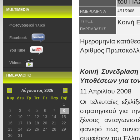
του Π
MULTIMEDIA
4/11/2008
ΗΜΕΡΟΜΗΝΙΑ
Κοινή 
ΤΥΠΟΣ
Φωτογραφικό Υλικό
ΠΑΡΕΜΒΑΣΗΣ
Facebook
Ημερομηνία κατάθε
Αριθμός Πρωτοκόλ
You Tube
Videos
Κοινή Συνεδρίαση
ΗΜΕΡΟΛΟΓΙΟ
Υποθέσεων για τον
11 Απριλίου 2008
Αύγουστος 2026
Κυρ
Δευ
Τρ
Τετ
Πε
Παρ
Σαβ
Οι τελευταίες εξε
1
στρατηγικού για τη
2
3
4
5
6
7
8
9
10
11
12
13
14
15
ξένους ανταγωνιστ
16
17
18
19
20
21
22
φανερό πως συνιστ
23
24
25
26
27
28
29
30
31
συμφέρον του Έλλην