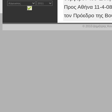
Προς Αθήνα 11-4-0
τον Πρόεδρο της Β
κ. Δημήτρη Σιούφα
© 2010 Δημήτρης Κου
Ενταύθα
Αξιότιμε κύριε Πρόε
Οι τελευταίες εξε
στρατηγικού για τη
ξένους ανταγωνιστ
φανερό πως συνιστ
συμφέρον του Έλλην
Ενόψει αυτών και μ
- την επιμονή της 
ιδιωτικοποιήσεων π
- την αντίθεση π