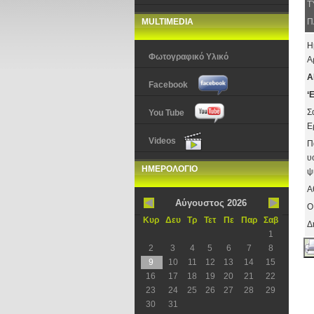
Τ
MULTIMEDIA
Π
Η
Φωτογραφικό Υλικό
Α
Α
Facebook
‘
Σ
You Tube
Ε
Videos
Π
υ
ΗΜΕΡΟΛΟΓΙΟ
ψ
Α
Αύγουστος 2026
Ο
Κυρ
Δευ
Τρ
Τετ
Πε
Παρ
Σαβ
Δ
1
2
3
4
5
6
7
8
9
10
11
12
13
14
15
16
17
18
19
20
21
22
23
24
25
26
27
28
29
30
31