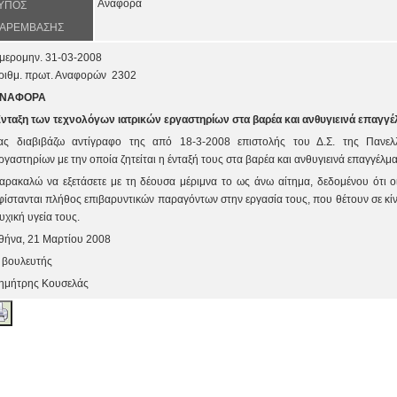
Αναφορά
ΥΠΟΣ
ΑΡΕΜΒΑΣΗΣ
μερομην. 31-03-2008
ριθμ. πρωτ. Αναφορών 2302
ΝΑΦΟΡΑ
Ενταξη των τεχνολόγων ιατρικών εργαστηρίων στα βαρέα και ανθυγιεινά επαγγέ
ας διαβιβάζω αντίγραφο της από 18-3-2008 επιστολής του Δ.Σ. της Πανελ
ργαστηρίων με την οποία ζητείται η ένταξή τους στα βαρέα και ανθυγιεινά επαγγέλμα
αρακαλώ να εξετάσετε με τη δέουσα μέριμνα το ως άνω αίτημα, δεδομένου ότι ο
φίστανται πλήθος επιβαρυντικών παραγόντων στην εργασία τους, που θέτουν σε κίν
υχική υγεία τους.
θήνα, 21 Μαρτίου 2008
 βουλευτής
ημήτρης Κουσελάς