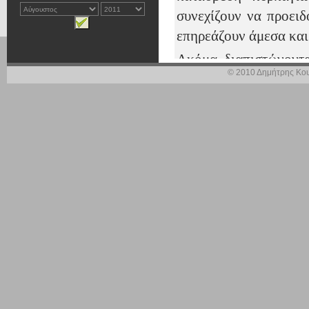
συνεχίζουν να προει
επηρεάζουν άμεσα και
Ακόμα, διαπιστώνοντα
© 2010 Δημήτρης Κου
ελλείψεις στη 
Αυτοδιοίκηση 
καθαρισμός δασών
ανυπαρξία δεξαμ
διατήρησης ανεξ
έλλειψη κατάλλη
Νομού και Περιφέ
ανεπάρκεια στόλ
ανεπάρκεια κα
πυροσβεστών.
Με βάση τα παραπ
δασοπροστασία και δ