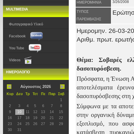
3/26/2008
ΗΜΕΡΟΜΗΝΙΑ
MULTIMEDIA
Ερώτη
ΤΥΠΟΣ
ΠΑΡΕΜΒΑΣΗΣ
Φωτογραφικό Υλικό
Ημερομην. 26-03-2
Facebook
Αριθμ. πρωτ. ερωτ
You Tube
Θέμα: Σοβαρές ε
Videos
δασοπυρόσβεση.
ΗΜΕΡΟΛΟΓΙΟ
Πρόσφατα, η Ένωση Α
αποτελέσματα έρευν
Αύγουστος 2026
Κυρ
Δευ
Τρ
Τετ
Πε
Παρ
Σαβ
δασοπυρόσβεσης στη 
1
Σύμφωνα με τα αποτε
2
3
4
5
6
7
8
9
10
11
12
13
14
15
στην οργανική δύναμη
16
17
18
19
20
21
22
εξοπλισμό, που ασφ
23
24
25
26
27
28
29
30
31
κατάσβεση πυρκαγιώ