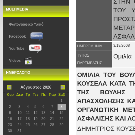
ΣΤΗΝ 
ΤΟΥ Υ
MULTIMEDIA
ΠΡΟΣ
Φωτογραφικό Υλικό
ΜΕΤΑ
ΑΣΦΑΛ
Facebook
3/19/2008
ΗΜΕΡΟΜΗΝΙΑ
You Tube
Ομιλία
ΤΥΠΟΣ
Videos
ΠΑΡΕΜΒΑΣΗΣ
ΗΜΕΡΟΛΟΓΙΟ
ΟΜΙΛΙΑ ΤΟΥ ΒΟΥ
ΚΟΥΣΕΛΑ ΚΑΤΑ Τ
Αύγουστος 2026
ΤΗΣ ΒΟΥΛΗΣ 
Κυρ
Δευ
Τρ
Τετ
Πε
Παρ
Σαβ
ΑΠΑΣΧΟΛΗΣΗΣ ΚΑΙ
1
2
3
4
5
6
7
8
ΟΡΓΑΝΩΤΙΚΗ ΜΕ
9
10
11
12
13
14
15
ΑΣΦΑΛΙΣΗΣ ΚΑΙ ΛΟ
16
17
18
19
20
21
22
23
24
25
26
27
28
29
ΔΗΜΗΤΡΙΟΣ ΚΟΥΣΕΛΑ
30
31