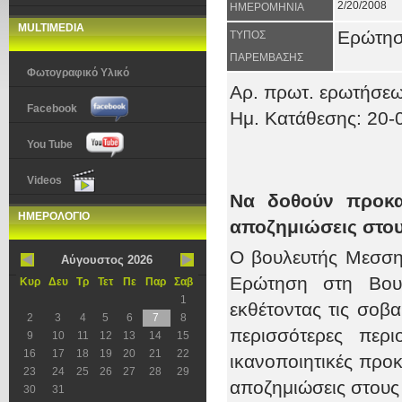
2/20/2008
ΗΜΕΡΟΜΗΝΙΑ
MULTIMEDIA
Ερώτη
ΤΥΠΟΣ
ΠΑΡΕΜΒΑΣΗΣ
Φωτογραφικό Υλικό
Αρ. πρωτ
. ερωτήσεω
Facebook
Ημ. Κατάθεσης:
20
-
You Tube
Videos
Να δοθούν προκα
ΗΜΕΡΟΛΟΓΙΟ
αποζημιώσεις στο
Ο βουλευτής Μεσση
Αύγουστος 2026
Ερώτηση στη Βου
Κυρ
Δευ
Τρ
Τετ
Πε
Παρ
Σαβ
1
εκθέτοντας τις σοβ
2
3
4
5
6
7
8
περισσότερες περ
9
10
11
12
13
14
15
16
17
18
19
20
21
22
ικανοποιητικές προκ
23
24
25
26
27
28
29
αποζημιώσεις στου
30
31