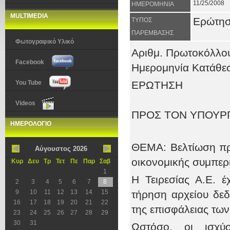
11/25/2008
ΗΜΕΡΟΜΗΝΙΑ
MULTIMEDIA
Ερώτη
ΤΥΠΟΣ
ΠΑΡΕΜΒΑΣΗΣ
Φωτογραφικό Υλικό
Αριθμ. Πρωτοκόλλο
Facebook
Ημερομηνία Κατάθεσ
You Tube
ΕΡΩΤΗΣΗ
Videos
ΠΡΟΣ ΤΟN ΥΠΟΥΡΓ
ΗΜΕΡΟΛΟΓΙΟ
ΘΕΜΑ: Βελτίωση πρ
Αύγουστος 2026
οικονομικής συμπερι
Κυρ
Δευ
Τρ
Τετ
Πε
Παρ
Σαβ
1
Η Τειρεσίας Α.Ε. 
2
3
4
5
6
7
8
9
10
11
12
13
14
15
τήρηση αρχείου δε
16
17
18
19
20
21
22
της επισφάλειας τω
23
24
25
26
27
28
29
30
31
Ωστόσο, οι ισχύο