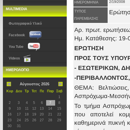
2/19/2008
ΗΜΕΡΟΜΗΝΙΑ
MULTIMEDIA
Ερώτη
ΤΥΠΟΣ
ΠΑΡΕΜΒΑΣΗΣ
Φωτογραφικό Υλικό
Αρ. πρωτ
. ερωτήσεω
Facebook
Ημ. Κατάθεσης:
1
9
-
You Tube
ΕΡΩΤΗΣΗ
ΠΡΟΣ ΤΟΥΣ ΥΠΟΥ
Videos
- ΕΣΩΤΕΡΙΚΩΝ, Δ
ΗΜΕΡΟΛΟΓΙΟ
-ΠΕΡΙΒΑΛΛΟΝΤΟΣ
Αύγουστος 2026
ΘΕΜΑ: Βελτιώσεις
Κυρ
Δευ
Τρ
Τετ
Πε
Παρ
Σαβ
Ασπρόχωμα-Μεσσήνη
1
2
3
4
5
6
7
8
Το τμήμα Ασπρόχωμ
9
10
11
12
13
14
15
που αποτελεί κομμ
16
17
18
19
20
21
22
23
24
25
26
27
28
29
καθημερινά πυκνή κ
30
31