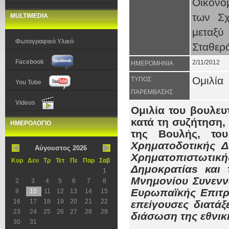
Οικονο
των Σχ
MULTIMEDIA
μεταξύ
Φωτογραφικό Υλικό
Σταθερ
Facebook
2/11/2012
ΗΜΕΡΟΜΗΝΙΑ
Ομιλία
ΤΥΠΟΣ
You Tube
ΠΑΡΕΜΒΑΣΗΣ
Videos
Ομιλία του βουλε
κατά τη συζήτηση
ΗΜΕΡΟΛΟΓΙΟ
της Βουλής, το
Χρηματοδοτικής Δ
Αύγουστος 2026
Χρηματοπιστωτικ
Κυρ
Δευ
Τρ
Τετ
Πε
Παρ
Σαβ
Δημοκρατίαs και 
1
Μνημονίου Συνενν
2
3
4
5
6
7
8
Ευρωπαϊκής Επιτρ
9
10
11
12
13
14
15
16
17
18
19
20
21
22
επείγουσες διατάξ
23
24
25
26
27
28
29
διάσωση της εθνική
30
31