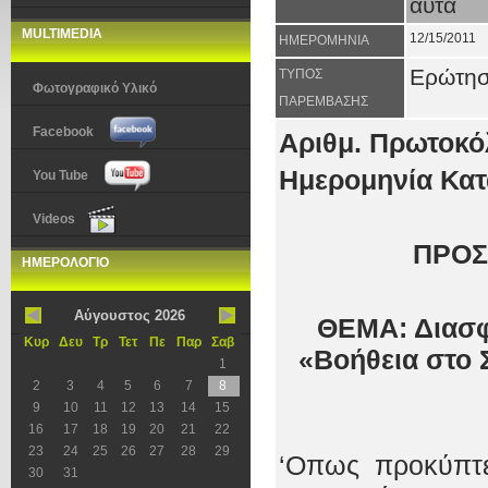
αυτά
MULTIMEDIA
12/15/2011
ΗΜΕΡΟΜΗΝΙΑ
Ερώτη
ΤΥΠΟΣ
Φωτογραφικό Υλικό
ΠΑΡΕΜΒΑΣΗΣ
Facebook
Αριθμ. Πρωτοκό
Ημερομηνία Κατ
You Tube
Videos
ΠΡΟΣ
ΗΜΕΡΟΛΟΓΙΟ
Αύγουστος 2026
ΘΕΜΑ: Διασφ
Κυρ
Δευ
Τρ
Τετ
Πε
Παρ
Σαβ
«Βοήθεια στο 
1
2
3
4
5
6
7
8
9
10
11
12
13
14
15
16
17
18
19
20
21
22
23
24
25
26
27
28
29
‘Οπως προκύπτε
30
31