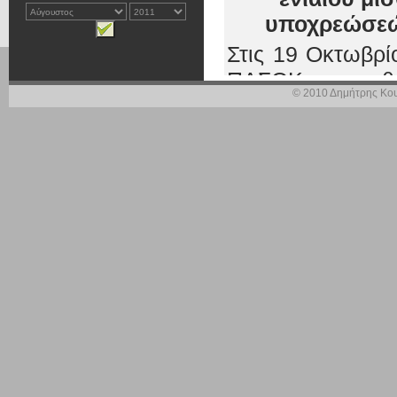
υποχρεώσεών
Στις 19 Οκτωβρί
ΠΑΣΟΚ νομοθε
© 2010 Δημήτρης Κου
Υπουργό Οικονο
δημόσιους υπαλλ
εφεδρεία και τ
ενιαίου μισθ
υποχρεώσεών του
Η προτεινόμενη
στο δημόσιο έχο
διαθεσιμότητας
όσους υφίσταντα
κατά 20% λόγω τ
εν λόγω διατάξε
4024/2011 «Συντ