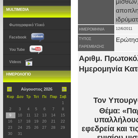
μισθών,
αποπλη
MULTIMEDIA
ιδρύμα
Φωτογραφικό Υλικό
12/6/2011
ΗΜΕΡΟΜΗΝΙΑ
Facebook
Ερώτη
ΤΥΠΟΣ
ΠΑΡΕΜΒΑΣΗΣ
You Tube
Αριθμ. Πρωτοκό
Videos
Ημερομηνία Κατ
ΗΜΕΡΟΛΟΓΙΟ
Αύγουστος 2026
Κυρ
Δευ
Τρ
Τετ
Πε
Παρ
Σαβ
Τον Υπουργό
1
Θέμα: «Πα
2
3
4
5
6
7
8
9
10
11
12
13
14
15
υπαλλήλους
16
17
18
19
20
21
22
εφεδρεία και τ
23
24
25
26
27
28
29
30
31
ενιαίου μι