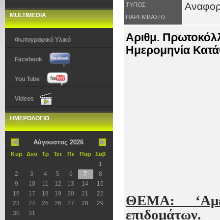
Αναφο
ΤΥΠΟΣ
MULTIMEDIA
ΠΑΡΕΜΒΑΣΗΣ
Αριθμ. Πρωτοκόλ
Φωτογραφικό Υλικό
Ημερομηνία Κατάθ
Facebook
You Tube
ΑΝ
Videos
ΗΜΕΡΟΛΟΓΙΟ
Αύγουστος 2026
Κυρ
Δευ
Τρ
Τετ
Πε
Παρ
Σαβ
1
2
3
4
5
6
7
8
9
10
11
12
13
14
15
16
17
18
19
20
21
22
ΘΕΜΑ: ‘Αμε
23
24
25
26
27
28
29
επιδομάτων.
30
31