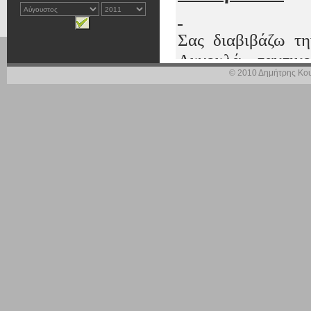
Σας διαβιβάζω τ
Αυγουλά, τακτικ
© 2010 Δημήτρης Κου
Οργάνωσης
VIE
Αντιδημάρχου Δήμ
του Πανελληνίου
εκλεκτός αυτός συ
11-2011 Απόφαση
μόνο το 40% των
μήνες Σεπτέμβρι
υπόλοιπο 60% με ν
Λογιστήριο του Κρ
Κεντρικούς Αυτοτε
Επίσης, σας δια