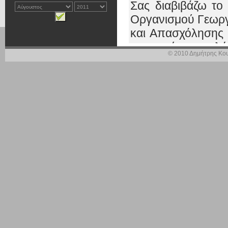
Σας διαβιβάζω τ
Οργανισμού Γεωργ
και Απασχόλησης
τεκμηριώνεται πλ
© 2010 Δημήτρης Κου
του εν λόγω οργαν
Μεταξύ άλλων, τον
ιδιόκτητες υποδομ
δέσμευση έναν
συγκεκριμένη αναβ
ως κέντρα κατά
καταλογισμός και 
Επίσης, αναφέρο
εγχώρια και διακρ
επί 20ετία πολύ
Κυπαρισσίας στην
και της γειτονι