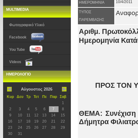
10/4/2011
ΗΜΕΡΟΜΗΝΙΑ
MULTIMEDIA
Αναφο
ΤΥΠΟΣ
ΠΑΡΕΜΒΑΣΗΣ
Φωτογραφικό Υλικό
Αριθμ. Πρωτοκόλ
Facebook
Ημερομηνία Κατάθ
You Tube
Videos
ΗΜΕΡΟΛΟΓΙΟ
ΠΡΟΣ ΤΟ
N
Υ
Αύγουστος 2026
Κυρ
Δευ
Τρ
Τετ
Πε
Παρ
Σαβ
1
2
3
4
5
6
7
8
ΘΕΜΑ: Συνέχιση
9
10
11
12
13
14
15
Δήμητρα Φιλιατρ
16
17
18
19
20
21
22
23
24
25
26
27
28
29
30
31