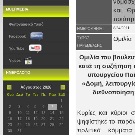
νομοσχ
και Θρ
MULTIMEDIA
ποιότη
Φωτογραφικό Υλικό
8/24/2011
ΗΜΕΡΟΜΗΝΙΑ
Facebook
Ομιλία
ΤΥΠΟΣ
ΠΑΡΕΜΒΑΣΗΣ
You Tube
Ομιλία του βουλε
Videos
κατά τη συζήτηση 
ΗΜΕΡΟΛΟΓΙΟ
υπουργείου Παι
«Δομή, λειτουργί
Αύγουστος 2026
διεθνοποίηση
Κυρ
Δευ
Τρ
Τετ
Πε
Παρ
Σαβ
1
2
3
4
5
6
7
8
Κυρίες και κύριοι 
9
10
11
12
13
14
15
16
17
18
19
20
21
22
ψηφίστηκε το παρόν 
23
24
25
26
27
28
29
πολιτικά κόμματ
30
31