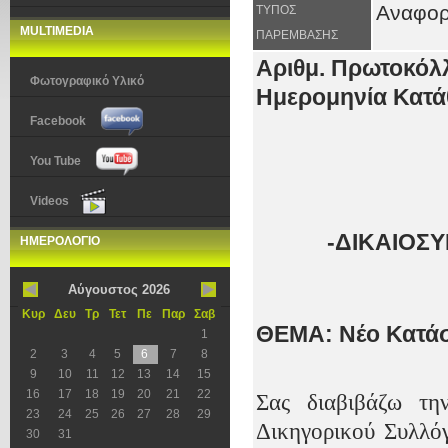
Αναφο
ΤΥΠΟΣ
MULTIMEDIA
ΠΑΡΕΜΒΑΣΗΣ
Αριθμ. Πρωτοκόλ
Φωτογραφικό Υλικό
Ημερομηνία Κατάθ
Facebook
You Tube
Videos
-ΔΙΚΑΙΟΣ
ΗΜΕΡΟΛΟΓΙΟ
Αύγουστος 2026
Κυρ
Δευ
Τρ
Τετ
Πε
Παρ
Σαβ
ΘΕΜΑ: Νέο Κατάσ
1
2
3
4
5
6
7
8
9
10
11
12
13
14
15
16
17
18
19
20
21
22
Σας διαβιβάζω τη
23
24
25
26
27
28
29
Δικηγορικού Συλλό
30
31