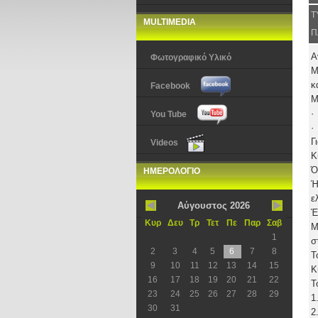
Τ
MULTIMEDIA
Π
Α
Φωτογραφικό Υλικό
Μ
κ
Facebook
Μ
·
You Tube
·
Γ
Videos
Κ
Ό
ΗΜΕΡΟΛΟΓΙΟ
Ή
ε
Αύγουστος 2026
Έ
Κυρ
Δευ
Τρ
Τετ
Πε
Παρ
Σαβ
Μ
1
σ
2
3
4
5
6
7
8
Τ
9
10
11
12
13
14
15
Κ
16
17
18
19
20
21
22
Τ
23
24
25
26
27
28
29
1
30
31
2