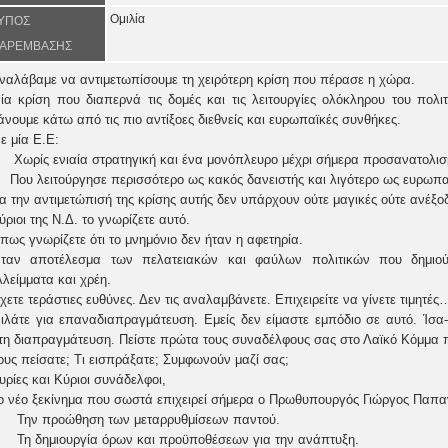
Ομιλία
ΥΠΟΣ
ΑΡΕΜΒΑΣΗΣ
ναλάβαμε να αντιμετωπίσουμε τη χειρότερη κρίση που πέρασε η χώρα.
ία κρίση που διαπερνά τις δομές και τις λειτουργίες ολόκληρου του πολ
άνουμε κάτω από τις πιο αντίξοες διεθνείς και ευρωπαϊκές συνθήκες.
ε μία Ε.Ε:
 Χωρίς ενιαία στρατηγική και ένα μονόπλευρο μέχρι σήμερα προσανατολισ
 Που λειτούργησε περισσότερο ως κακός δανειστής και λιγότερο ως ευρωπαϊ
ια την αντιμετώπισή της κρίσης αυτής δεν υπάρχουν ούτε μαγικές ούτε ανέξο
ύριοι της Ν.Δ. το γνωρίζετε αυτό.
πως γνωρίζετε ότι το μνημόνιο δεν ήταν η αφετηρία.
ταν αποτέλεσμα των πελατειακών και φαύλων πολιτικών που δημιο
λλείμματα και χρέη.
χετε τεράστιες ευθύνες. Δεν τις αναλαμβάνετε. Επιχειρείτε να γίνετε τιμητές
ιλάτε για επαναδιαπραγμάτευση. Εμείς δεν είμαστε εμπόδιο σε αυτό. Ίσα
τη διαπραγμάτευση. Πείστε πρώτα τους συναδέλφους σας στο Λαϊκό Κόμμα π
ους πείσατε; Τι εισπράξατε; Συμφωνούν μαζί σας;
υρίες και Κύριοι συνάδελφοι,
ο νέο ξεκίνημα που σωστά επιχειρεί σήμερα ο Πρωθυπουργός Γιώργος Παπαν
. Την προώθηση των μεταρρυθμίσεων παντού.
. Τη δημιουργία όρων και προϋποθέσεων για την ανάπτυξη.