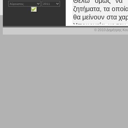
Θέλω όμως να σα
ζητήματα, τα οποία
θα μείνουν στα χα
Υπουργεία, με τον
© 2010 Δημήτρης Κου
Σχετικά με την αξ
κατ’ αρχήν στα 
συμπεριλαμβανομ
χαλκού στη Χαλκιδ
Αποκρατικοποι
Κυβέρνηση, σεβόμ
περιβαλλοντική ν
ξεκινήσουν άμεσα
δραστηριότητες α
είχα από το ΥΠΕΚ
Υπουργείο είχε μ
ορισμένοι από 