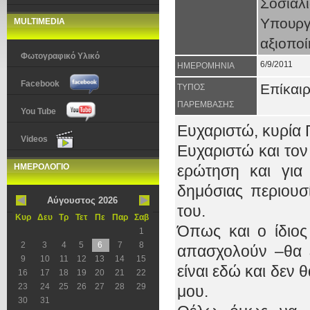
Σοσιαλ
Υπουργ
MULTIMEDIA
αξιοποί
Φωτογραφικό Υλικό
6/9/2011
ΗΜΕΡΟΜΗΝΙΑ
Facebook
Επίκαι
ΤΥΠΟΣ
ΠΑΡΕΜΒΑΣΗΣ
You Tube
Ευχαριστώ, κυρία 
Videos
Ευχαριστώ και τον
ΗΜΕΡΟΛΟΓΙΟ
ερώτηση και για
δημόσιας περιουσ
Αύγουστος 2026
του.
Κυρ
Δευ
Τρ
Τετ
Πε
Παρ
Σαβ
Όπως και ο ίδιος
1
2
3
4
5
6
7
8
απασχολούν –θα έ
9
10
11
12
13
14
15
είναι εδώ και δεν
16
17
18
19
20
21
22
23
24
25
26
27
28
29
μου.
30
31