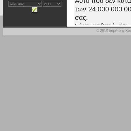
Αυτό που δεν κατα
των 24.000.000.00
σας.
Είναι καθαρό ότι
© 2010 Δημήτρης Κου
οποίο αναφερθ
24.000.000.000.
θεσπίσουμε μία δ
ξεκαθαρίσουμε, με
ληξιπρόθεσμων ο
ποιες από αυτές τ
δεν μπορούν.
Πιστεύω ότι η Κυβ
να το κάνει, να κα
επιδιώξει με κάθε
είσπραξή τους.
Ταυτόχρονα, επι