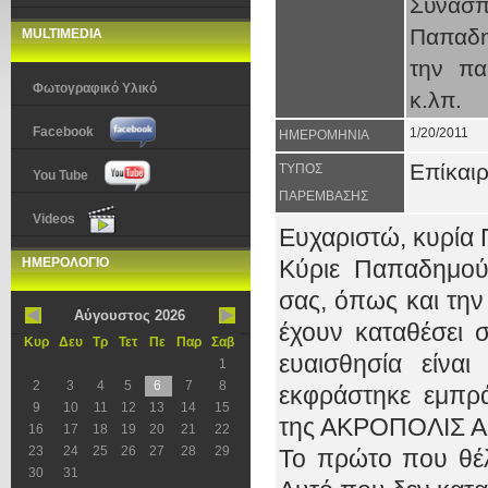
Συνασπ
Παπαδη
MULTIMEDIA
την πα
Φωτογραφικό Υλικό
κ.λπ.
Facebook
1/20/2011
ΗΜΕΡΟΜΗΝΙΑ
Επίκαι
ΤΥΠΟΣ
You Tube
ΠΑΡΕΜΒΑΣΗΣ
Videos
Ευχαριστώ, κυρία 
ΗΜΕΡΟΛΟΓΙΟ
Κύριε Παπαδημού
σας, όπως και τη
Αύγουστος 2026
έχουν καταθέσει 
Κυρ
Δευ
Τρ
Τετ
Πε
Παρ
Σαβ
ευαισθησία είνα
1
2
3
4
5
6
7
8
εκφράστηκε εμπρ
9
10
11
12
13
14
15
της ΑΚΡΟΠΟΛΙΣ ΑΧ
16
17
18
19
20
21
22
23
24
25
26
27
28
29
Το πρώτο που θέλ
30
31