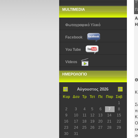
Τ
MULTIMEDIA
Π
Α
Η
Φωτογραφικό Υλικό
Facebook
You Tube
Videos
ΗΜΕΡΟΛΟΓΙΟ
Θ
Αύγουστος 2026
Κ
Κυρ
Δευ
Τρ
Τετ
Πε
Παρ
Σαβ
1
Σ
2
3
4
5
6
7
8
π
9
10
11
12
13
14
15
Κ
16
17
18
19
20
21
22
Ο
23
24
25
26
27
28
29
ε
30
31
σ