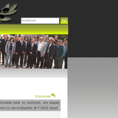
Επιστροφή
Κουσελά κατά τη συζήτηση, στη Διαρκή
ύ σ.ν. για το Δημόσιο. (8-7-2010, πρωϊ)