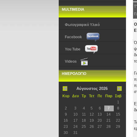
Τ
MULTIMEDIA
Π
Ο
Φωτογραφικό Υλικό
Ε
Facebook
Ό
ψ
You Tube
δ
τ
Videos
Γ
ΗΜΕΡΟΛΟΓΙΟ
π
π
Αύγουστος 2026
σ
Κυρ
Δευ
Τρ
Τετ
Πε
Παρ
Σαβ
1
Ε
2
3
4
5
6
7
8
δ
9
10
11
12
13
14
15
16
17
18
19
20
21
22
Τ
23
24
25
26
27
28
29
ε
30
31