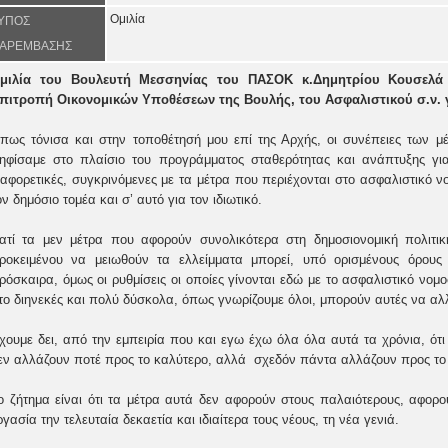
Ομιλία
ΥΠΟΣ
ΑΡΕΜΒΑΣΗΣ
μιλία του Βουλευτή Μεσσηνίας του ΠΑΣΟΚ κ.Δημητρίου Κουσελά
πιτροπή Οικονομικών Υποθέσεων της Βουλής, του Ασφαλιστικού σ.ν. γι
πως τόνισα και στην τοποθέτησή μου επί της Αρχής, οι συνέπειες των μέ
ηφίσαμε στο πλαίσιο του προγράμματος σταθερότητας και ανάπτυξης για
ιαφορετικές, συγκρινόμενες με τα μέτρα που περιέχονται στο ασφαλιστικό ν
ον δημόσιο τομέα και σ’ αυτό για τον ιδιωτικό.
ιατί τα μεν μέτρα που αφορούν συνολικότερα στη δημοσιονομική πολιτικ
ροκειμένου να μειωθούν τα ελλείμματα μπορεί, υπό ορισμένους όρους 
ρόσκαιρα, όμως οι ρυθμίσεις οι οποίες γίνονται εδώ με το ασφαλιστικό νομο
το διηνεκές και πολύ δύσκολα, όπως γνωρίζουμε όλοι, μπορούν αυτές να αλ
χουμε δει, από την εμπειρία που και εγω έχω όλα όλα αυτά τα χρόνια, ότι
εν αλλάζουν ποτέ προς το καλύτερο, αλλά
σχεδόν πάντα αλλάζουν προς το 
ο ζήτημα είναι ότι τα μέτρα αυτά δεν αφορούν στους παλαιότερους, αφορ
ργασία την τελευταία δεκαετία και ιδιαίτερα τους νέους, τη νέα γενιά.