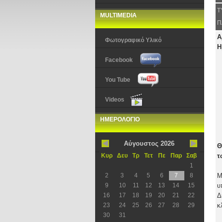
Τ
MULTIMEDIA
Π
Α
Φωτογραφικό Υλικό
Η
Facebook
You Tube
Videos
ΗΜΕΡΟΛΟΓΙΟ
Αύγουστος 2026
Θ
Κυρ
Δευ
Τρ
Τετ
Πε
Παρ
Σαβ
τ
1
2
3
4
5
6
7
8
Μ
9
10
11
12
13
14
15
υ
16
17
18
19
20
21
22
Δ
23
24
25
26
27
28
29
κ
30
31