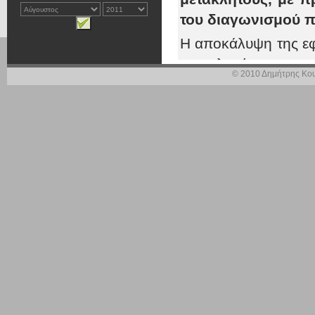
του διαγωνισμού 
Η αποκάλυψη της ε
μετακλητών στην
© 2010 Δημήτρης Κου
προσώπων που φέ
«ντροπής» του δια
148 θέσεων στο 
Κυβερνητικής σή
διαβεβαίωνε τον ε
αποδεχόμενη εμμ
αποκάλυψη – στη δί
επρόκειτο για ένα
στενές σχέσεις, συ
στελέχη, αποδεικνύε
όμως Καραμανλή, με 
τον πρώην Γενικό Γ