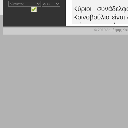
Κύριοι συνάδελ
Κοινοβούλιο είναι
κείμενο που είχε 
© 2010 Δημήτρης Κου
Οδηγίας αυτής εξ
της χώρας προέλ
du
mp
ing, που είχ
Η ρητή διατύπωση
Δίκαιο, τις εθνικ
εργατικών κινητοπ
1 παρ. 7 της Οδη
ανετράπη, σε σχέση
Στην πρώτη ανά
αρνητικοί, στη δε