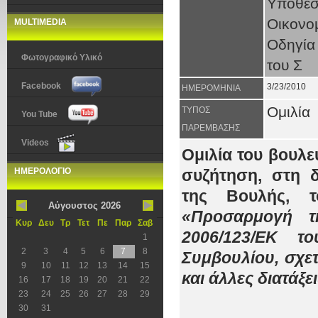
Υποθέ
Οικονο
MULTIMEDIA
Οδηγία
Φωτογραφικό Υλικό
του Σ
Facebook
3/23/2010
ΗΜΕΡΟΜΗΝΙΑ
Ομιλία
ΤΥΠΟΣ
You Tube
ΠΑΡΕΜΒΑΣΗΣ
Videos
Ομιλία του βουλ
ΗΜΕΡΟΛΟΓΙΟ
συζήτηση, στη 
της Βουλής, τ
Αύγουστος 2026
«Προσαρμογή τ
Κυρ
Δευ
Τρ
Τετ
Πε
Παρ
Σαβ
2006/123/ΕΚ τ
1
2
3
4
5
6
7
8
Συμβουλίου, σχετ
9
10
11
12
13
14
15
και άλλες διατάξε
16
17
18
19
20
21
22
23
24
25
26
27
28
29
30
31