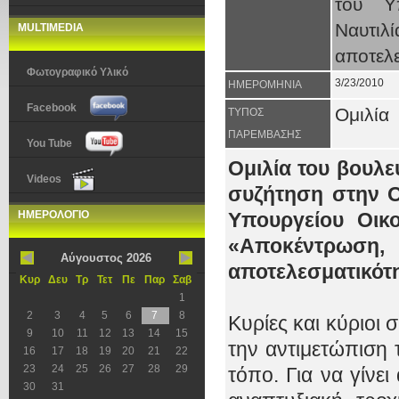
του Υπ
Ναυτιλ
MULTIMEDIA
αποτελ
Φωτογραφικό Υλικό
3/23/2010
ΗΜΕΡΟΜΗΝΙΑ
Facebook
Ομιλία
ΤΥΠΟΣ
ΠΑΡΕΜΒΑΣΗΣ
You Tube
Ομιλία του βουλ
Videos
συζήτηση στην Ο
ΗΜΕΡΟΛΟΓΙΟ
Υπουργείου Οικο
«Αποκέντρωσ
Αύγουστος 2026
αποτελεσματικότ
Κυρ
Δευ
Τρ
Τετ
Πε
Παρ
Σαβ
1
2
3
4
5
6
7
8
Κυρίες και κύριοι
9
10
11
12
13
14
15
την αντιμετώπιση 
16
17
18
19
20
21
22
23
24
25
26
27
28
29
τόπο. Για να γίνε
30
31