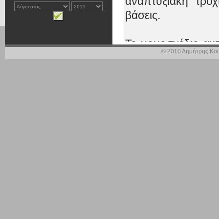
αναπτυξιακή
τροχ
βάσεις.
Το νομοσχέδιο αυ
© 2010 Δημήτρης Κου
να επιταχύνουμε τ
δώσουμε στην οι
χρειάζεται. Στόχο
από τη δημοσιονομ
στοιχήματα τη
ανταγωνιστικότητα,
Από την προηγ
προλαλήσαντες
βαλτωμένο, με 
περίοδο που και
ανάγκη περισσότε