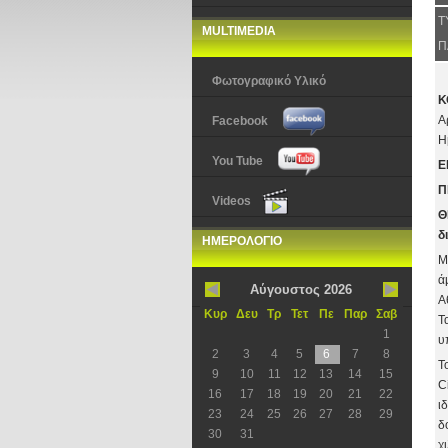
Τ
MULTIMEDIA
Π
Φωτογραφικό Υλικό
Κ
Α
Facebook
Η
You Tube
Ε
Π
Videos
Θ
δ
ΗΜΕΡΟΛΟΓΙΟ
Μ
ά
Αύγουστος 2026
Α
Κυρ
Δευ
Τρ
Τετ
Πε
Παρ
Σαβ
Τ
1
υ
2
3
4
5
6
7
8
Τ
9
10
11
12
13
14
15
C
16
17
18
19
20
21
22
ι
23
24
25
26
27
28
29
δ
30
31
χ