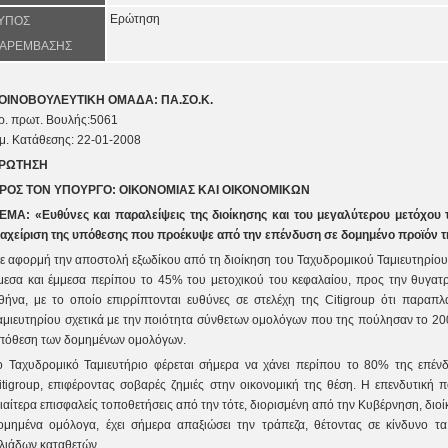
Ερώτηση
ΥΠΟΣ
ΑΡΕΜΒΑΣΗΣ
ΟΙΝΟΒΟΥΛΕΥΤΙΚΗ ΟΜΑΔΑ: ΠΑ.ΣΟ.Κ.
ρ. πρωτ
. Βουλής:5061
μ. Κατάθεσης:
22
-
01
-200
8
ΡΩΤΗΣΗ
ΡΟΣ ΤΟΝ ΥΠΟΥΡΓΟ: ΟΙΚΟΝΟΜΙΑΣ ΚΑΙ ΟΙΚΟΝΟΜΙΚΩΝ
ΕΜΑ: «Ευθύνες και παραλείψεις της διοίκησης και του μεγαλύτερου μετόχου τ
ιαχείριση της υπόθεσης που προέκυψε από την επένδυση σε δομημένο προϊόν τη
ε αφορμή την αποστολή εξωδίκου από τη διοίκηση του Ταχυδρομικού Ταμιευτηρίου,
μεσα και έμμεσα περίπου το 45% του μετοχικού του κεφαλαίου, προς την θυγατρι
θήνα, με το οποίο επιρρίπτονται ευθύνες σε στελέχη της Citigroup ότι παραπ
αμιευτηρίου σχετικά με την ποιότητα σύνθετων ομολόγων που της πούλησαν το 20
πόθεση των δομημένων ομολόγων.
ο Ταχυδρομικό Ταμιευτήριο φέρεται σήμερα να χάνει περίπου το 80% της επέν
itigroup, επιφέροντας σοβαρές ζημιές στην οικονομική της θέση. Η επενδυτική
διαίτερα επισφαλείς τοποθετήσεις από την τότε, διορισμένη από την Κυβέρνηση, δι
ομημένα ομόλογα, έχει σήμερα απαξιώσει την τράπεζα, θέτοντας σε κίνδυνο τ
ιλιάδων καταθετών.