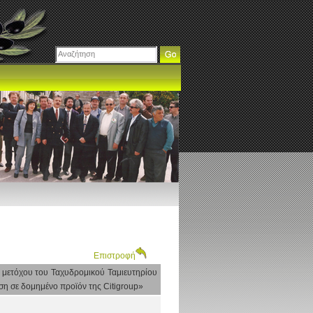
Επιστροφή
υ μετόχου του Ταχυδρομικού Ταμιευτηρίου
ση σε δομημένο προϊόν της Citigroup»