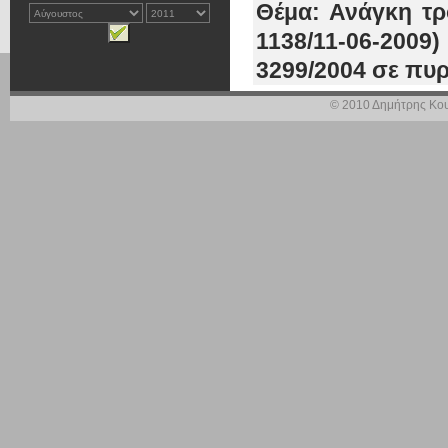
Θέμα: Ανάγκη τρ
1138/11-06-2009
3299/2004 σε πυ
© 2010 Δημήτρης Κου
Σας διαβιβάζω σ
του Επιμελητηρί
ενδιαφερόμενων επ
η ως άνω Απόφαση
την προβλεφθε
Υπουργού Οικονομ
τα τουλάχιστον 7
στην τουριστική
οποίες συγκαταλέ
Παρακαλώ να δεί
προσοχή, διότι άπ