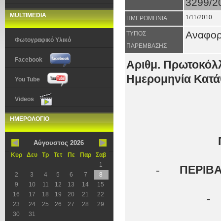
3299/2
MULTIMEDIA
1/11/2010
ΗΜΕΡΟΜΗΝΙΑ
Αναφο
ΤΥΠΟΣ
Φωτογραφικό Υλικό
ΠΑΡΕΜΒΑΣΗΣ
Facebook
Αριθμ. Πρωτοκόλλ
Ημερομηνία Κατάθ
You Tube
Videos
ΗΜΕΡΟΛΟΓΙΟ
Αύγουστος 2026
Κυρ
Δευ
Τρ
Τετ
Πε
Παρ
Σαβ
1
-
ΠΕΡΙΒΑ
2
3
4
5
6
7
8
9
10
11
12
13
14
15
16
17
18
19
20
21
22
-
23
24
25
26
27
28
29
30
31