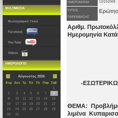
12/15/2009
ΗΜΕΡΟΜΗΝΙΑ
MULTIMEDIA
Ερώτη
ΤΥΠΟΣ
ΠΑΡΕΜΒΑΣΗΣ
Φωτογραφικό Υλικό
Αριθμ. Πρωτοκόλλ
Facebook
Ημερομηνία Κατάθ
You Tube
Videos
ΗΜΕΡΟΛΟΓΙΟ
Αύγουστος 2026
-ΕΣΩΤΕΡΙΚ
Κυρ
Δευ
Τρ
Τετ
Πε
Παρ
Σαβ
1
2
3
4
5
6
7
8
9
10
11
12
13
14
15
16
17
18
19
20
21
22
ΘΕΜΑ: Προβλήματ
23
24
25
26
27
28
29
λιμένα
Κυπαρισσ
30
31