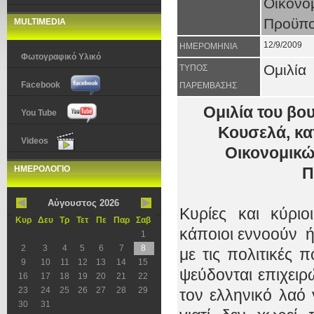
Οικον
Προϋπο
MULTIMEDIA
12/9/2009
ΗΜΕΡΟΜΗΝΙΑ
Φωτογραφικό Υλικό
Ομιλία
ΤΥΠΟΣ
Facebook
ΠΑΡΕΜΒΑΣΗΣ
Ομιλία του βο
You Tube
Κουσελά, κα
Videos
Οικονομικώ
ΗΜΕΡΟΛΟΓΙΟ
Π
Αύγουστος 2026
Κυρίες και κύρι
Κυρ
Δευ
Τρ
Τετ
Πε
Παρ
Σαβ
κάποιοι εννοούν 
1
2
3
4
5
6
7
8
με τις πολιτικές
9
10
11
12
13
14
15
ψεύδονται επιχειρ
16
17
18
19
20
21
22
23
24
25
26
27
28
29
τον ελληνικό λαό
30
31