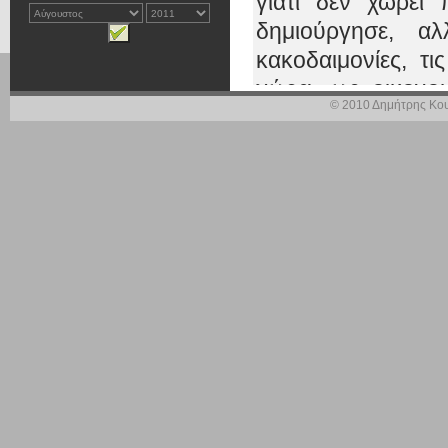
γιατί δεν χωρεί
δημιούργησε, αλ
κακοδαιμονίες, τ
χώρα, ως οικονο
© 2010 Δημήτρης Κου
χαλί».
‘Ετσι, φτάσαμε σ
ανάγκης, που είν
προσδοκίες και τι
είναι, δυστυχώς,
αντιμετωπίσουμε.
Οι αιτίες γι’ αυτή
εισαγόμενες, όπως
σοβαρές και ολο
Κυβέρνηση.
Οφεί