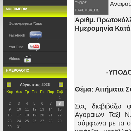
Αναφο
ΤΥΠΟΣ
MULTIMEDIA
ΠΑΡΕΜΒΑΣΗΣ
Αριθμ. Πρωτοκόλλ
Φωτογραφικό Υλικό
Ημερομηνία Κατάθ
Facebook
You Tube
Videos
ΗΜΕΡΟΛΟΓΙΟ
-ΥΠΟΔ
Αύγουστος 2026
Θέμα: Αιτήματα Σ
Κυρ
Δευ
Τρ
Τετ
Πε
Παρ
Σαβ
1
2
3
4
5
6
7
8
Σας διαβιβάζω 
9
10
11
12
13
14
15
Αγοραίων Ταξί Ν
16
17
18
19
20
21
22
23
24
25
26
27
28
29
σύμφωνα με τα ο
30
31