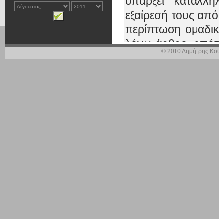
υπάρξει κατάλλη
εξαίρεσή τους από
περίπτωση ομαδικ
λόγω άρθρο, οπότ
© 2010 Δημήτρης Κου
δικαιοσύνη και να
Παρακαλώ να εξε
προσοχή, διότι τα
ομαδική μίσθωση
εξυπηρετούνται α
και
ασθενείς (λ.χ
δυσκολεύονται
ν
έχουν την οικονομ
οπότε αναγκαστι
μίσθωσης.