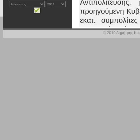
Αντιπολίτευσης
προηγούμενη Κυβέ
εκατ. συμπολίτε
καταπολέμησή τη
© 2010 Δημήτρης Κου
Συνοχής», που θα
στόχο τα 2 δις ευρ
ευρώ της... προ
συμπολίτες μας ού
ενέγραψαν μόλι
διέθεσαν το 2008 
2009,
ένα εφάπαξ
Συνοχής» -υποκα
φανεί πως αυτό το
κάτι. Την τελευταί
πραγματικό κατ
φορολογία κατά 3%