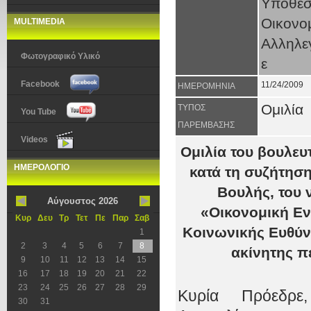
Υποθέσ
Οικον
MULTIMEDIA
Αλληλε
Φωτογραφικό Υλικό
ε
Facebook
11/24/2009
ΗΜΕΡΟΜΗΝΙΑ
Ομιλία
ΤΥΠΟΣ
You Tube
ΠΑΡΕΜΒΑΣΗΣ
Videos
Ομιλία του βουλε
ΗΜΕΡΟΛΟΓΙΟ
κατά τη συζήτησ
Βουλής, του 
Αύγουστος 2026
«Οικονομική Ε
Κυρ
Δευ
Τρ
Τετ
Πε
Παρ
Σαβ
Κοινωνικής Ευθύν
1
2
3
4
5
6
7
8
ακίνητης πε
9
10
11
12
13
14
15
16
17
18
19
20
21
22
23
24
25
26
27
28
29
Κυρία Πρόεδρε
30
31