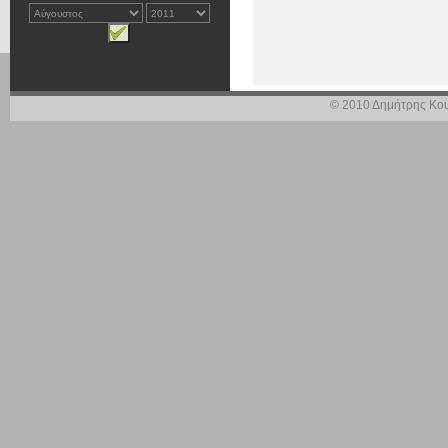
© 2010 Δημήτρης Κου
Η μεγάλη πυρκαγιά
δύο μόλις χρόνια
άφησε μόνο πίσ
σημαντικών ελλε
πυρκαγιών.
Στην
περίπτωσ
καταστράφηκαν π