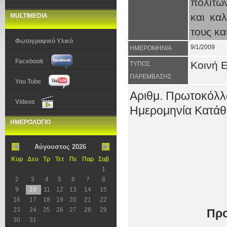
πολιτών
και κα
MULTIMEDIA
τους κα
Φωτογραφικό Υλικό
9/1/2009
ΗΜΕΡΟΜΗΝΙΑ
Facebook
Κοινή 
ΤΥΠΟΣ
ΠΑΡΕΜΒΑΣΗΣ
You Tube
Αριθμ. Πρωτοκόλλ
Videos
Ημερομηνία Κατάθε
ΗΜΕΡΟΛΟΓΙΟ
Αύγουστος 2026
Κυρ
Δευ
Τρ
Τετ
Πε
Παρ
Σαβ
1
2
3
4
5
6
7
8
9
10
11
12
13
14
15
16
17
18
19
20
21
22
23
24
25
26
27
28
29
Προ
30
31