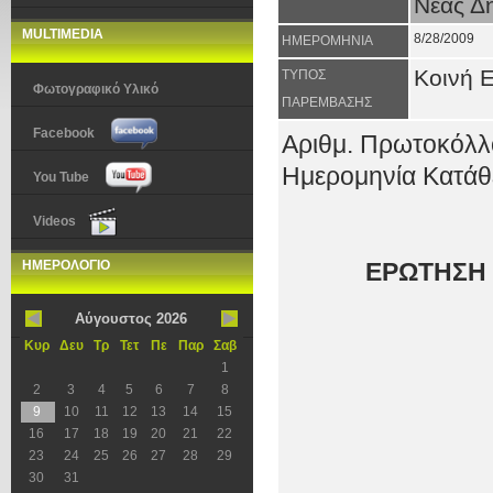
Νέας Δ
MULTIMEDIA
8/28/2009
ΗΜΕΡΟΜΗΝΙΑ
Κοινή 
ΤΥΠΟΣ
Φωτογραφικό Υλικό
ΠΑΡΕΜΒΑΣΗΣ
Facebook
Αριθμ. Πρωτοκόλλ
Ημερομηνία Κατάθε
You Tube
Videos
ΗΜΕΡΟΛΟΓΙΟ
ΕΡΩΤΗΣΗ 
Αύγουστος 2026
Κυρ
Δευ
Τρ
Τετ
Πε
Παρ
Σαβ
1
2
3
4
5
6
7
8
9
10
11
12
13
14
15
16
17
18
19
20
21
22
23
24
25
26
27
28
29
30
31