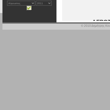
ΑΓΡΟΤ
© 2010 Δημήτρης Κου
Θέμα: «Καταστρ
ανικανότητα δι
Οι πρόσφατες κα
μας και κυρίως τη
τον πιο ξεκάθαρ