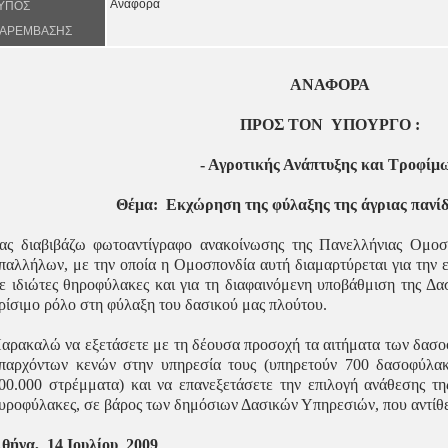
Αναφορά
ΥΠΟΣ
ΑΡΕΜΒΑΣΗΣ
ΑΝΑΦΟΡΑ
ΠΡΟΣ ΤOΝ
ΥΠΟΥΡΓΟ :
- Αγροτικής Ανάπτυξης και Τροφίμ
Θέμα:
Εκχώρηση της φύλαξης της άγριας πανίδα
ας διαβιβάζω φωτοαντίγραφο ανακοίνωσης της Πανελλήνιας Ομο
παλλήλων, με την οποία η Ομοσπονδία αυτή διαμαρτύρεται για την
ε ιδιώτες θηροφύλακες και για τη διαφαινόμενη υποβάθμιση της Δασ
ρίσιμο ρόλο στη φύλαξη του δασικού μας πλούτου.
αρακαλώ να εξετάσετε με τη δέουσα προσοχή τα αιτήματα των δασ
παρχόντων κενών στην υπηρεσία τους (υπηρετούν 700 δασοφύλακ
00.000 στρέμματα) και να επανεξετάσετε την επιλογή ανάθεσης τ
υροφύλακες, σε βάρος των δημόσιων Δασικών Υπηρεσιών, που αντίθε
θήνα,
14 Ιουλίου
2009