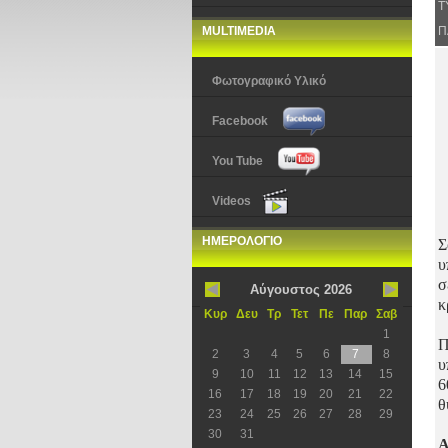
Τ
MULTIMEDIA
Π
Φωτογραφικό Υλικό
Facebook
You Tube
Videos
ΗΜΕΡΟΛΟΓΙΟ
Σ
υ
σ
Αύγουστος 2026
κ
Κυρ
Δευ
Τρ
Τετ
Πε
Παρ
Σαβ
1
Π
2
3
4
5
6
7
8
υ
9
10
11
12
13
14
15
6
16
17
18
19
20
21
22
θ
23
24
25
26
27
28
29
30
31
Α