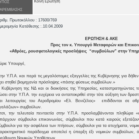
Κοινή Ερώτηση
ΥΠΟΣ
ΑΡΕΜΒΑΣΗΣ
ριθμ. Πρωτοκόλλου : 17600/769
μερομηνία Κατάθεσης :.10.04.2009
ΕΡΩΤΗΣΗ & ΑΚΕ
Προς τον κ. Υπουργό Μεταφορών και Επικοι
«Αθρόες, ρουσφετολογικές προσλήψεις “συμβούλων” στην Υπηρε
ύριε Υπουργέ,
την Υ.Π.Α. και παρά τις μεγαλόστομες εξαγγελίες της Κυβέρνησης για δήθ
χει στηθεί βιομηχανία πρόσληψης «πάσης φύσεως συμβούλων.»
 Κυβέρνηση της ΝΔ και οι διοικήσεις της Υπηρεσίας, καταστρατηγώντας τ
ώσει στην Υ.Π.Α. την ευχέρεια να ανταποκριθεί στην τότε αύξηση των δρασ
αι λειτουργίας του Αεροδρομίου «Ελ. Βενιζέλος» επιδίδονται σε αθρ
γαλάζιων» συμβούλων.
τσι, την τελευταία πενταετία στην Υ.Π.Α. προσλαμβάνονται πληθώρα «
πάρχουν σύμβουλοι επικοινωνίας, σύμβουλοι που κατά καιρούς εξετάζου
ύμβουλοι για την ασφάλεια των πτήσεων, σύμβουλοι για τα ατυχήματα, νομικ
αρακτηριστικό παράδειγμα αποτελεί η ύπαρξη έξι νομικών συμβούλων, ότ
ιεύθυνση Νομικών Υποθέσεων.