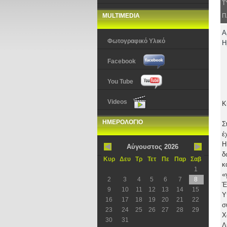
Τ
MULTIMEDIA
Π
Α
Φωτογραφικό Υλικό
Η
Facebook
You Tube
Videos
Κ
ΗΜΕΡΟΛΟΓΙΟ
Σ
έ
Η
Αύγουστος 2026
δ
Κυρ
Δευ
Τρ
Τετ
Πε
Παρ
Σαβ
κ
1
«
2
3
4
5
6
7
8
Έ
9
10
11
12
13
14
15
Υ
16
17
18
19
20
21
22
σ
23
24
25
26
27
28
29
Χ
30
31
Δ