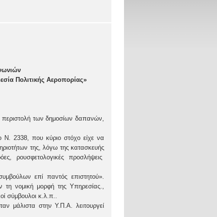
νωνιών
σία Πολιτικής Αεροπορίας»
εν περιστολή των δημοσίων δαπανών,
ο Ν. 2338, που κύριο στόχο είχε να
τηριοτήτων της, λόγω της κατασκευής
όες, ρουσφετολογικές προσλήψεις
συμβούλων επί παντός επιστητού».
ν τη νομική μορφή της Υπηρεσίας.,
οί σύμβουλοι κ.λ.π..
αν μάλιστα στην Υ.Π.Α. λειτουργεί