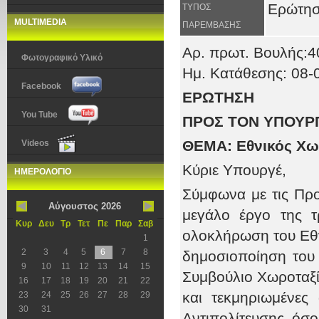
Ερώτη
ΤΥΠΟΣ
MULTIMEDIA
ΠΑΡΕΜΒΑΣΗΣ
Αρ. πρωτ
. Βουλής:
Φωτογραφικό Υλικό
Ημ. Κατάθεσης:
08
-
Facebook
ΕΡΩΤΗΣΗ
You Tube
ΠΡΟΣ ΤΟΝ ΥΠΟΥΡΓΟ:
ΘΕΜΑ: Εθνικός Χωρ
Videos
Κύριε Υπουργέ,
ΗΜΕΡΟΛΟΓΙΟ
Σύμφωνα με τις Πρ
Αύγουστος 2026
μεγάλο έργο της τ
Κυρ
Δευ
Τρ
Τετ
Πε
Παρ
Σαβ
ολοκλήρωση του Εθν
1
2
3
4
5
6
7
8
δημοσιοποίηση του
9
10
11
12
13
14
15
Συμβούλιο Χωροταξ
16
17
18
19
20
21
22
και τεκμηριωμένες
23
24
25
26
27
28
29
30
31
Αντιπολίτευσης όσο