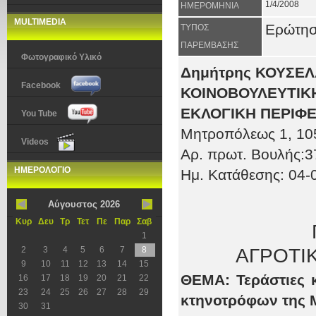
1/4/2008
ΗΜΕΡΟΜΗΝΙΑ
MULTIMEDIA
Ερώτη
ΤΥΠΟΣ
ΠΑΡΕΜΒΑΣΗΣ
Φωτογραφικό Υλικό
Δημήτρης ΚΟΥΣΕ
Facebook
ΚΟΙΝΟΒΟΥΛΕΥΤΙΚΗ
ΕΚΛΟΓΙΚΗ ΠΕΡΙΦΕ
You Tube
Μητροπόλεως 1
, 10
Videos
Αρ. πρωτ
. Βουλής:3
ΗΜΕΡΟΛΟΓΙΟ
Ημ. Κατάθεσης:
04
-
Αύγουστος 2026
Κυρ
Δευ
Τρ
Τετ
Πε
Παρ
Σαβ
1
ΑΓΡΟΤΙ
2
3
4
5
6
7
8
9
10
11
12
13
14
15
ΘΕΜΑ:
Τεράστιες
16
17
18
19
20
21
22
23
24
25
26
27
28
29
κτηνοτρόφων της Μ
30
31