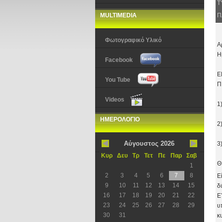
Τ
MULTIMEDIA
Π
Φωτογραφικό Υλικό
Α
Η
Facebook
Ε
You Tube
Π
Videos
1
ΗΜΕΡΟΛΟΓΙΟ
2
Αύγουστος 2026
3
Κυρ
Δευ
Τρ
Τετ
Πε
Παρ
Σαβ
Θ
1
2
3
4
5
6
7
8
Ε
9
10
11
12
13
14
15
δ
16
17
18
19
20
21
22
Ε
23
24
25
26
27
28
29
υ
30
31
κ