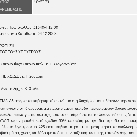
Ερώτηση
ΥΠΟΣ
ΑΡΕΜΒΑΣΗΣ
ριθμ. Πρωτοκόλλου :11048/4-12-08
μερομηνία Κατάθεσης :04.12.2008
ΡΩΤΗΣΗ
ΡΟΣ ΤΟΥΣ ΥΠΟΥΡΓΟΥΣ:
) Οικονομίας& Οικονομικών, κ. Γ. Αλογοσκούφη
) ΠΕ.ΧΩ.Δ.Ε., κ. Γ. Σουφλιά
) Ανάπτυξης, κ. Χ. Φώλια
ΕΜΑ: Αδιαφορία και κυβερνητική ασυνέπεια στη διαχείριση του υδάτινων πόρων στ
ίναι γνωστό ότι διανύουμε μία παρατεταμένη περίοδο περιορισμένων βροχοπτώσεω
ύσκολο, ειδικά για τις περιοχές από όπου υδροδοτείται το λεκανοπέδιο της Αττι
ΥΔΑΠ έχουν μειωθεί κατά σχεδόν 50% σε σχέση με την ίδια περίοδο του προη
πόλοιπο λιγότερο από 425 εκατ. κυβικά μέτρα, με τη μέση ετήσια κατανάλωση σ
υβικά μέτρα, χωρίς να λάβουμε υπόψη την αυξητική τάση της κατανάλωσης που δ