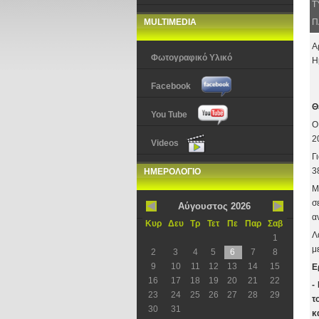
Τ
MULTIMEDIA
Π
Α
Φωτογραφικό Υλικό
Η
Facebook
Θ
You Tube
Ο
2
Videos
Γ
3
ΗΜΕΡΟΛΟΓΙΟ
Μ
σ
Αύγουστος 2026
α
Κυρ
Δευ
Τρ
Τετ
Πε
Παρ
Σαβ
Λ
1
μ
2
3
4
5
6
7
8
9
10
11
12
13
14
15
Ε
16
17
18
19
20
21
22
-
23
24
25
26
27
28
29
τ
30
31
κ