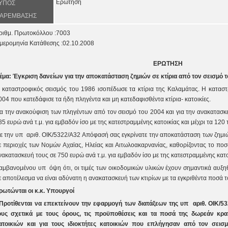
Ερώτηση
ΥΠΟΣ
ΑΡΕΜΒΑΣΗΣ
ριθμ. Πρωτοκόλλου :7003
μερομηνία Κατάθεσης :02.10.2008
ΕΡΩΤΗΣΗ
έμα: Έγκριση δανείων για την αποκατάσταση ζημιών σε κτίρια από τον σεισμό 
 καταστροφικός σεισμός του 1986 ισοπέδωσε τα κτίρια της Καλαμάτας. Η κατασ
004 που κατεδάφισε τα ήδη πληγέντα και μη κατεδαφισθέντα κτίρια- κατοικίες.
ια την ανακούφιση των πληγέντων από τον σεισμό του 2004 και για την ανακατασκ
85 ευρώ ανά τ.μ. για εμβαδόν ίσο με της κατεστραμμένης κατοικίας και μέχρι τα 120 τ
ε την υπ αριθ. ΟΙΚ/5322/Α32 Απόφασή σας εγκρίνατε την αποκατάσταση των ζημιών
ε περιοχές των Νομών Αχαϊας, Ηλείας και Αιτωλοακαρνανίας, καθορίζοντας το ποσ
νακατασκευή τους σε 750 ευρώ ανά τ.μ. για εμβαδόν ίσο με της κατεστραμμένης κατοι
αμβανομένου υπ όψη ότι, οι τιμές των οικοδομικών υλικών έχουν σημαντικά αυξηθ
ε αποτέλεσμα να είναι αδύνατη η ανακατασκευή των κτιρίων με τα εγκριθέντα ποσά τ
ρωτώνται οι κ.κ. Υπουργοί
 Προτίθενται να επεκτείνουν την εφαρμογή των διατάξεων της υπ αριθ. ΟΙΚ/
ους σχετικά με τους όρους, τις προϋποθέσεις και τα ποσά της δωρεάν κρ
ατοικιών και για τους ιδιοκτήτες κατοικιών που επλήγησαν από τον σεισ