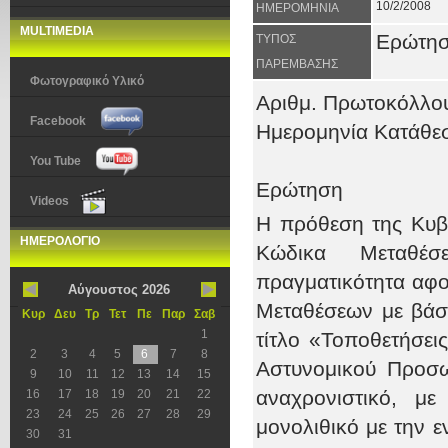
10/2/2008
ΗΜΕΡΟΜΗΝΙΑ
MULTIMEDIA
Ερώτη
ΤΥΠΟΣ
ΠΑΡΕΜΒΑΣΗΣ
Φωτογραφικό Υλικό
Αριθμ. Πρωτοκόλλο
Facebook
Ημερομηνία Κατάθεσ
You Tube
Ερώτηση
Videos
Η πρόθεση της Κυβ
ΗΜΕΡΟΛΟΓΙΟ
Κώδικα Μεταθέ
πραγματικότητα αφο
Αύγουστος 2026
Μεταθέσεων με βάσ
Κυρ
Δευ
Τρ
Τετ
Πε
Παρ
Σαβ
1
τίτλο «Τοποθετήσεις
2
3
4
5
6
7
8
Αστυνομικού Προσω
9
10
11
12
13
14
15
αναχρονιστικό, μ
16
17
18
19
20
21
22
23
24
25
26
27
28
29
μονολιθικό με την 
30
31