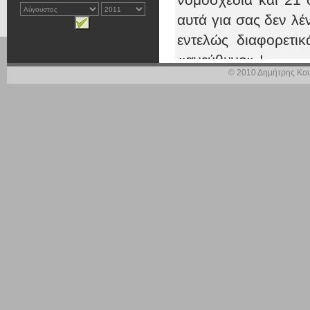
αυτά για σας δεν λέ
εντελώς διαφορετικά
«ανεύθυνο» !
© 2010 Δημήτρης Κου
Η Κυβέρνηση, αντί 
στήριξη της πραγμ
εξόδου από την κρίσ
παρουσίασε πριν απ
Τη στιγμή που δ
εισοδηματικών αν
αναπτυξιακού, αλλά
μείωσης των φορ
επενδύσεων, η κυβέ
χαράξει.