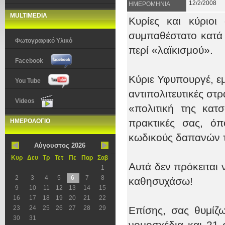
12/2/2008
ΗΜΕΡΟΜΗΝΙΑ
MULTIMEDIA
Κυρίες και κύριοι
συμπαθέστατο κατά 
Φωτογραφικό Υλικό
περί «λαϊκισμού».
Facebook
Κύριε Υφυπουργέ, ε
You Tube
αντιπολιτευτικές στ
Videos
«πολιτική της κατσ
πρακτικές σας, ό
ΗΜΕΡΟΛΟΓΙΟ
κωδικούς δαπανών 
Αύγουστος 2026
Κυρ
Δευ
Τρ
Τετ
Πε
Παρ
Σαβ
Αυτά δεν πρόκειται 
1
2
3
4
5
6
7
8
καθησυχάσω!
9
10
11
12
13
14
15
16
17
18
19
20
21
22
23
24
25
26
27
28
29
Επίσης, σας θυμίζ
30
31
νομοσχέδια και 21 