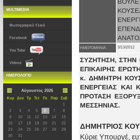
ΒΟΥΛ
ΚΟΥΣ
MULTIMEDIA
ΕΝΕΡΓ
Φωτογραφικό Υλικό
ΕΠΕΝΔ
ΑΝΑΤΟ
Facebook
3/13/2012
ΗΜΕΡΟΜΗΝΙΑ
You Tube
ΣΥΖΗΤΗΣΗ, ΣΤΗΝ 
Videos
ΕΠΙΚΑΙΡΗΣ ΕΡΩΤ
ΗΜΕΡΟΛΟΓΙΟ
κ. ΔΗΜΗΤΡΗ ΚΟΥ
ΕΝΕΡΓΕΙΑΣ ΚΑΙ 
Αύγουστος 2026
ΠΡΟΤΑΣΗ ΕΞΟΡΥΞ
Κυρ
Δευ
Τρ
Τετ
Πε
Παρ
Σαβ
ΜΕΣΣΗΝΙΑΣ.
1
2
3
4
5
6
7
8
9
10
11
12
13
14
15
16
17
18
19
20
21
22
ΔΗΜΗΤΡΙΟΣ ΚΟΥ
23
24
25
26
27
28
29
Κύριε Υπουργέ, ευ
30
31