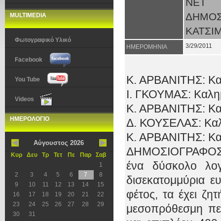
ΝΕΤ 
ΔΗΜΟΣ
MULTIMEDIA
ΚΑΤΣΙ
Φωτογραφικό Υλικό
3/29/2011
ΗΜΕΡΟΜΗΝΙΑ
Facebook
Κ. ΑΡΒΑΝΙΤΗΣ: Κα
You Tube
Ι. ΓΚΟΥΜΑΣ: Καλη
Videos
Κ. ΑΡΒΑΝΙΤΗΣ: Κα
ΗΜΕΡΟΛΟΓΙΟ
Δ. ΚΟΥΣΕΛΑΣ: Καλή
Κ. ΑΡΒΑΝΙΤΗΣ: Κα
Αύγουστος 2026
ΔΗΜΟΣΙΟΓΡΑΦΟΣ: Λ
Κυρ
Δευ
Τρ
Τετ
Πε
Παρ
Σαβ
ένα δύσκολο λογ
1
2
3
4
5
6
7
8
δισεκατομμύρια ε
9
10
11
12
13
14
15
φέτος, τα έχει ζη
16
17
18
19
20
21
22
23
24
25
26
27
28
29
μεσοπρόθεσμη περ
30
31