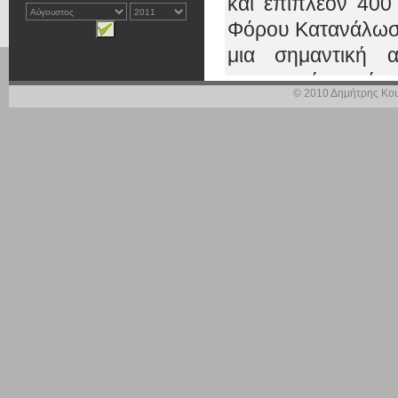
και επιπλέον 400
Φόρου Κατανάλωσης
μια σημαντική 
σημαντική, γιατί 
© 2010 Δημήτρης Κου
πετρέλαιο.
Μ. ΚΑΤΣΙΜΗ: Έχει 
ΔΗΜΟΣΙΟΓΡΑΦΟΣ: Δε
σενάριο αυτό τελικ
Δ. ΚΟΥΣΕΛΑΣ: Κατ
ευαίσθητο ζήτημα
γιατί επηρεάζει κ
έχουμε δεσμευτεί ό
με κοινωνικά κρι
προσδιορισμούς, δ
θα έχουμε εξασφα
επίδομα.