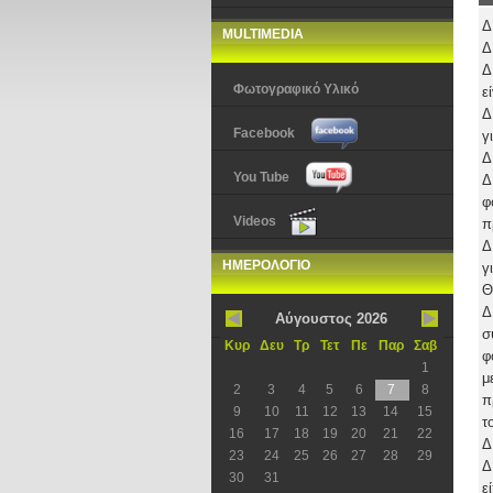
Δ
MULTIMEDIA
Δ
Δ
Φωτογραφικό Υλικό
ε
Δ
Facebook
γ
Δ
You Tube
Δ
φ
Videos
π
Δ
ΗΜΕΡΟΛΟΓΙΟ
γ
Θ
Δ
Αύγουστος 2026
σ
Κυρ
Δευ
Τρ
Τετ
Πε
Παρ
Σαβ
φ
1
μ
2
3
4
5
6
7
8
π
9
10
11
12
13
14
15
τ
16
17
18
19
20
21
22
Δ
23
24
25
26
27
28
29
Δ
30
31
ε