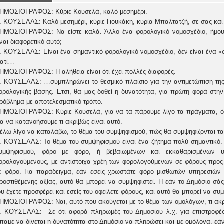
ΗΜΟΣΙΟΓΡΑΦΟΣ: Κύριε Κουσελά, καλό μεσημέρι.
. ΚΟΥΣΕΛΑΣ: Καλό μεσημέρι, κύριε Γιουκάκη, κυρία Μπαλτατζή, σε σας και
ΗΜΟΣΙΟΓΡΑΦΟΣ: Να είστε καλά. Άλλο ένα φορολογικό νομοσχέδιο, ήμουνα
ίναι διαφορετικό αυτό;
. ΚΟΥΣΕΛΑΣ: Είναι ένα σημαντικό φορολογικό νομοσχέδιο, δεν είναι ένα «σ
ιατί…
ΗΜΟΣΙΟΓΡΑΦΟΣ: Η αλήθεια είναι ότι έχει πολλές διαφορές.
. ΚΟΥΣΕΛΑΣ: …συμπληρώνει το θεσμικό πλαίσιο για την αντιμετώπιση της 
ορολογικής βάσης. Ετσι, θα μας δοθεί η δυνατότητα, για πρώτη φορά στην
ρόβλημα με αποτελεσματικό τρόπο.
ΗΜΟΣΙΟΓΡΑΦΟΣ: Κύριε Κουσελά, για να τα πάρουμε λίγο τα πράγματα, όσ
ια να κατανοήσουμε τι ακριβώς είναι αυτό.
έλω λίγο να καταλάβω, το θέμα του συμψηφισμού, πώς θα συμψηφίζονται τα 
. ΚΟΥΣΕΛΑΣ: Το θέμα του συμψηφισμού είναι ένα ζήτημα πολύ σημαντικό. Θ
υμψηφισμού, φόρο με φόρο, ή βεβαιωμένων και εκκαθαρισμένων 
ορολογούμενους, με αντίστοιχα χρέη των φορολογούμενων σε φόρους προς 
ε φόρο. Για παράδειγμα, εάν εσείς χρωστάτε φόρο μισθωτών υπηρεσιών 
ροστιθέμενης αξίας, αυτό θα μπορεί να συμψηφιστεί. Η εάν το Δημόσιο σάς
ου έχετε προσφέρει και εσείς του οφείλετε φόρους, και αυτό θα μπορεί να συμ
ΗΜΟΣΙΟΓΡΑΦΟΣ: Ναι, αυτό που ακούγεται με το θέμα των ομολόγων, τι ακρι
. ΚΟΥΣΕΛΑΣ: Σε ότι αφορά πληρωμές του Δημοσίου λ.χ. για επιστροφέ
ίπαμε να δίνεται η δυνατότητα στο Δημόσιο να πληρώσει και με ομόλογα, εάν