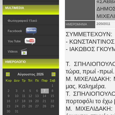
«ΣΑΒ
ΔΗΜΟΣ
MULTIMEDIA
ΜΙΧΕΛ
Φωτογραφικό Υλικό
2/20/2011
ΗΜΕΡΟΜΗΝΙΑ
Facebook
ΣΥΜΜΕΤΕΧΟΥΝ:
- ΚΩΝΣΤΑΝΤΙΝ
You Tube
- ΙΑΚΩΒΟΣ ΓΚ
Videos
ΗΜΕΡΟΛΟΓΙΟ
Τ. ΣΠΗΛΙΟΠΟΥΛΟ
τώρα, πρωί -πρωί.
Αύγουστος 2026
Μ. ΜΙΧΕΛΙΔΑΚΗ: Μ
Κυρ
Δευ
Τρ
Τετ
Πε
Παρ
Σαβ
μας. Καλημέρα.
1
2
3
4
5
6
7
8
Τ. ΣΠΗΛΙΟΠΟΥΛΟΣ
9
10
11
12
13
14
15
πορτοφόλι το έχω 
16
17
18
19
20
21
22
23
24
25
26
27
28
29
Μ. ΜΙΧΕΛΙΔΑΚΗ: 
30
31