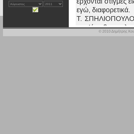
έρχονται στιγμές ε
εγώ, διαφορετικά.
Τ. ΣΠΗΛΙΟΠΟΥΛΟΣ:
τον Ιάκωβο ομολογώ
© 2010 Δημήτρης Κου
Μ. ΜΙΧΕΛΙΔΑΚΗ: Β
Τ. ΣΠΗΛΙΟΠΟΥΛΟΣ
Ι. ΓΚΟΥΜΑΣ: Καλη
Μ. ΜΙΧΕΛΙΔΑΚΗ: Κύ
Δ. ΚΟΥΣΕΛΑΣ: Καλ
Τ. ΣΠΗΛΙΟΠΟΥΛΟΣ
του κράτους εκεί ε
Μ. ΜΙΧΕΛΙΔΑΚΗ: Τ
γίνεται.
Τ. ΣΠΗΛΙΟΠΟΥΛΟΣ: 
Δ. ΚΟΥΣΕΛΑΣ: Πρέ
φορολογικής βάσ