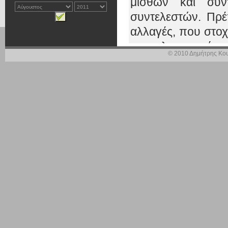
μισθών και συ
συντελεστών. Πρέ
αλλαγές, που στοχε
αποτελεσματικό κ
© 2010 Δημήτρης Κου
και στη διεύρυνση
αξιοποίηση της δ
σπατάλης και στ
ρυθμούς ανάπτυξη
Το πακέτο των ανα
τεθεί σε ανοικτό δ
ώστε καθένας να α
συνθημάτων κα
συγκεκριμένες, 
δημοσιονομική εξυ
ΔΗΜΟΣΙΟΓΡΑΦΟΣ: Π
των εσόδων του π