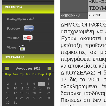
«ΚΕΡ
ΤΣΟΥΜ
MULTIMEDIA
2/12/2011
ΗΜΕΡΟΜΗΝΙΑ
Φωτογραφικό Υλικό
ΔΗΜΟΣΙΟΓΡΑΦΟΣ
Facebook
υποχρεωμένη να εξ
Έχουν ακουστεί 
You Tube
μετάταξη προϊόντ
Videos
περικοπές σε μι
ΗΜΕΡΟΛΟΓΙΟ
περιγράψετε επακ
να αποκλείσετε κά
Αύγουστος 2026
Δ.ΚΟΥΣΕΛΑΣ: Η δέ
Κυρ
Δευ
Τρ
Τετ
Πε
Παρ
Σαβ
17 δις το 2011 
1
2
3
4
5
6
7
8
ολοκληρωμένο ‘
9
10
11
12
13
14
15
δαπάνες, ισοδύνα
16
17
18
19
20
21
22
23
24
25
26
27
28
29
Πιστεύω ότι δεν 
30
31