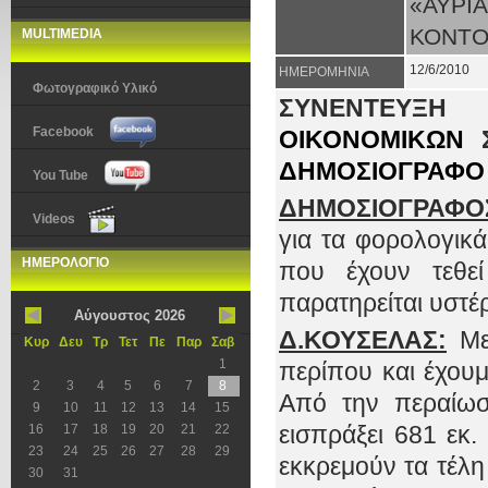
«ΑΥΡ
ΚΟΝΤΟ
MULTIMEDIA
12/6/2010
ΗΜΕΡΟΜΗΝΙΑ
Φωτογραφικό Υλικό
ΣΥΝΕΝΤΕΥΞΗ
Facebook
ΟΙΚΟΝΟΜΙΚΩΝ
ΔΗΜΟΣΙΟΓΡΑΦΟ
You Tube
ΔΗΜΟΣΙΟΓΡΑΦΟ
Videos
για τα φορολογικά
ΗΜΕΡΟΛΟΓΙΟ
που έχουν τεθε
παρατηρείται υστ
Αύγουστος 2026
Δ.ΚΟΥΣΕΛΑΣ:
Με
Κυρ
Δευ
Τρ
Τετ
Πε
Παρ
Σαβ
1
περίπου και έχου
2
3
4
5
6
7
8
Από την περαίωσ
9
10
11
12
13
14
15
εισπράξει 681 εκ.
16
17
18
19
20
21
22
23
24
25
26
27
28
29
εκκρεμούν τα τέλη
30
31