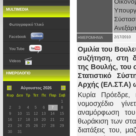
Οικον
Υπουργ
MULTIMEDIA
Σύστασ
Φωτογραφικό Υλικό
Ανεξάρ
Facebook
2/17/2010
ΗΜΕΡΟΜΗΝΙΑ
Ομιλία του Βουλ
You Tube
συζήτηση, στη 
Videos
της Βουλής, του 
ΗΜΕΡΟΛΟΓΙΟ
Στατιστικό Σύστ
Αρχής (ΕΛ.ΣΤ.Α) 
Αύγουστος 2026
Κυρία Πρόεδρε, 
Κυρ
Δευ
Τρ
Τετ
Πε
Παρ
Σαβ
1
νομοσχέδιο γίν
2
3
4
5
6
7
8
αναμόρφωση του 
9
10
11
12
13
14
15
θωράκιση των στα
16
17
18
19
20
21
22
23
24
25
26
27
28
29
διατάξεις του, 
30
31